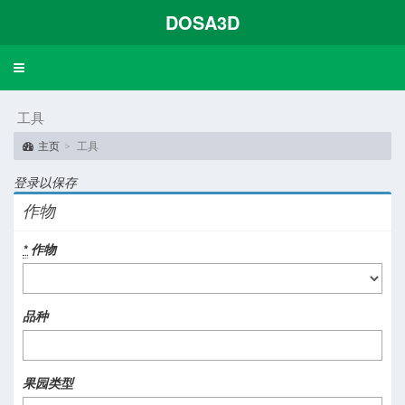
DOSA3D
Toggle
navigation
工具
主页
工具
登录以保存
作物
*
作物
品种
果园类型