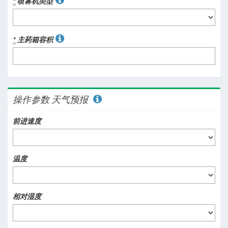
*
喷雾机类型
*
主药箱容积
操作参数 天气预报
前进速度
温度
相对湿度