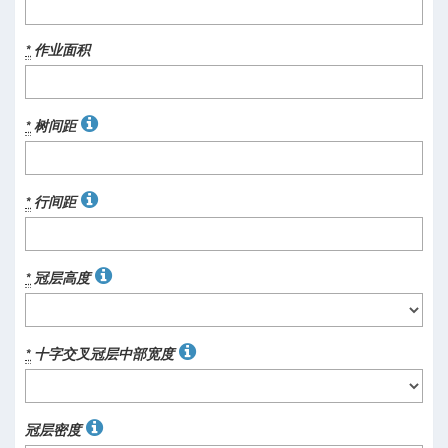
*
作业面积
*
树间距
*
行间距
*
冠层高度
*
十字交叉冠层中部宽度
冠层密度