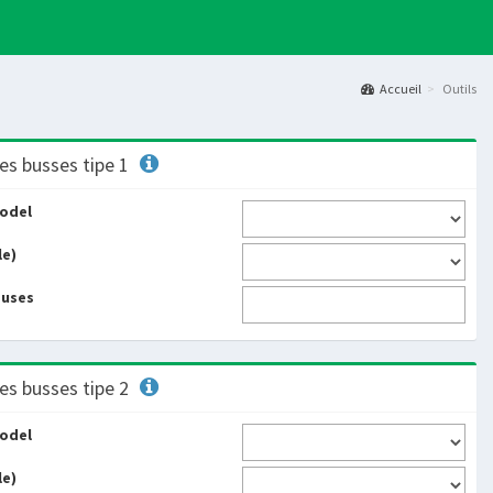
Accueil
Outils
es busses tipe 1
odel
le)
buses
es busses tipe 2
odel
le)