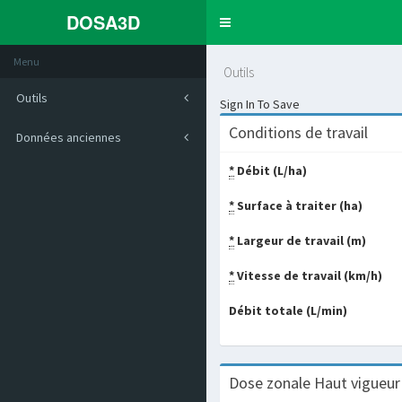
DOSA3D
Toggle
navigation
Menu
Outils
Outils
Sign In To Save
Conditions de travail
Données anciennes
*
Débit (L/ha)
*
Surface à traiter (ha)
*
Largeur de travail (m)
*
Vitesse de travail (km/h)
Débit totale (L/min)
Dose zonale Haut vigueur